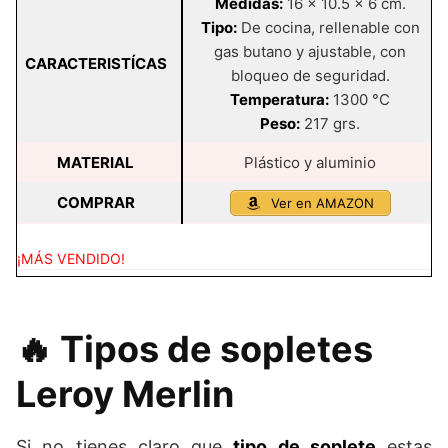
Medidas:
16 x 10.5 x 6 cm.
Tipo:
De cocina, rellenable con
gas butano y ajustable, con
CARACTERISTÍCAS
bloqueo de seguridad.
Temperatura:
1300 °C
Peso:
217 grs.
MATERIAL
Plástico y aluminio
COMPRAR
Ver en AMAZON
¡MÁS VENDIDO!
🔥 Tipos de sopletes
Leroy Merlin
Si no tienes claro que
tipo de soplete
estas