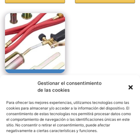
Gestionar el consentimiento
Ver en AMAZON
de las cookies
Los sopletes de gas Leroy Merlin, podrán
Para ofrecer las mejores experiencias, utilizamos tecnologías como las
ayudarte
a facilitar tu tarea, ya sea en el hogar o
cookies para almacenar y/o acceder a la información del dispositivo. El
consentimiento de estas tecnologías nos permitirá procesar datos como
de uso profesional también.
el comportamiento de navegación o las identificaciones únicas en este
sitio. No consentir o retirar el consentimiento, puede afectar
negativamente a ciertas características y funciones.
Soplete de gas butano